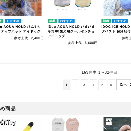
og AQUA HOLD ひんやり
iDog AQUA HOLD ひえひえ
IDOG ICE HO
クティブハット アイドッグ
冷却中!愛犬用クールポンチョ
グベスト 保冷剤付
アイドッグ
参考上代
2,400円
参考
参考上代
3,600円
169
件中 1〜32件目
1
2
3
4
5
6
め商品