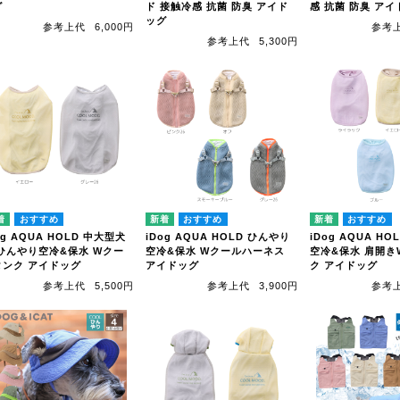
グ
ド 接触冷感 抗菌 防臭 アイド
感 抗菌 防臭 ア
ッグ
参考上代
6,000円
参考
参考上代
5,300円
og AQUA HOLD 中大型犬
iDog AQUA HOLD ひんやり
iDog AQUA H
 ひんやり空冷&保水 Wクー
空冷&保水 Wクールハーネス
空冷&保水 肩開き
タンク アイドッグ
アイドッグ
ク アイドッグ
参考上代
5,500円
参考上代
3,900円
参考