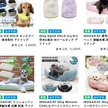
OG ICE HOLD ネッククー
iDog AQUA HOLD ひんやり
IDOG&ICAT 
ー 保冷剤付 アイドッグ
空冷&保水 Wクールタンク ア
ベッド 接触冷感 抗
イドッグ
イドッグ
参考上代
2,000円
参考上代
3,150円
参考
OG&ICAT クッションベッ
IDOG&ICAT iDog Monster
IDOG&ICAT iDog
接触冷感 抗菌 防臭 アイド
COOLなゴーストラウンドベッ
リーのラウンドベ