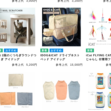
参考上代
3,000円
参考上代
3,200円
参考
at 2段のくつろぎラウンドつ
IDOG&ICAT ドライブネスト
iCat FLYING 
とぎ アイドッグ
ベッド アイドッグ
じゃらし 付替用
参考上代
5,200円
参考上代
15,000円
参