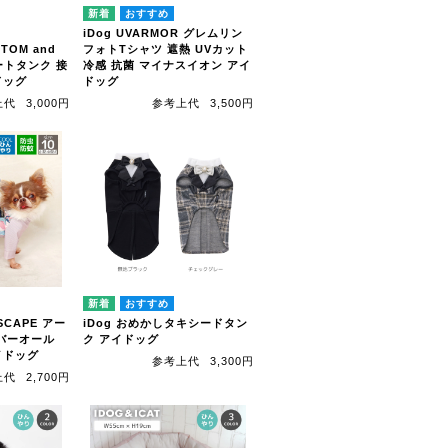
iDog UVARMOR グレムリン
 TOM and
フォトTシャツ 遮熱 UVカット
ートタンク 接
冷感 抗菌 マイナスイオン アイ
ドッグ
ドッグ
上代
3,000円
参考上代
3,500円
SCAPE アー
iDog おめかしタキシードタン
バーオール
ク アイドッグ
イドッグ
参考上代
3,300円
上代
2,700円