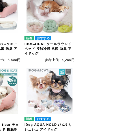
星空のスクエア
IDOG&ICAT クールラウンド
菌 防臭 ア
ベッド 接触冷感 抗菌 防臭 ア
イドッグ
上代
3,800円
参考上代
4,200円
 fleur チェ
iDog AQUA HOLD ひんやり
ッド 接触冷
シュシュ アイドッグ