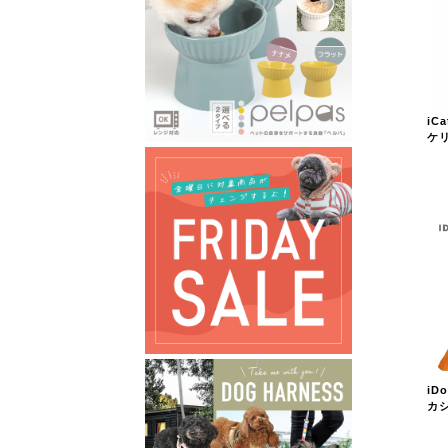
iC
ケ
iD
カ