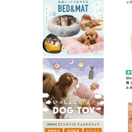
ッ
iD
用
ル