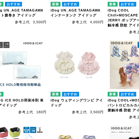
og UN_AGE TAMAGAWA
iDog UN_AGE TAMAGAWA
iDog COOL
ット腹巻き アイドッグ
インナータンク アイドッグ
Chill+MOSCAPE
JERRY ポップア
参考上代
3,500円
参考上代
4,000円
触冷感 防蚊 アイ
参考
OG ICE HOLD用保冷剤 単
iDog ウェディングワンピ アイ
iDog COOL+MO
 アイドッグ
ドッグ
バントロピカルカ
接触冷感 防蚊 ア
参考上代
180円
参考上代
3,500円
参考