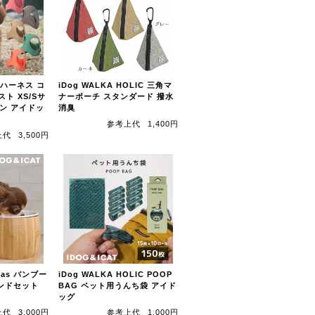
E ハーネス コ
iDog WALKA HOLIC 三角マ
スト XS/Sサ
ナーポーチ スタンダード 撥水
ン アイドッ
消臭
参考上代
1,400円
上代
3,500円
lpas バンブー
iDog WALKA HOLIC POOP
ンドセット
BAG ペット用うんち袋 アイド
ッグ
上代
3,000円
参考上代
1,000円