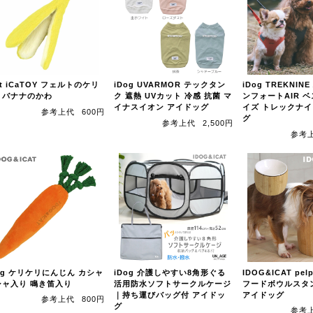
at iCaTOY フェルトのケリ
iDog UVARMOR テックタン
iDog TREKNIN
リバナナのかわ
ク 遮熱 UVカット 冷感 抗菌 マ
ンフォートAIR ベ
イナスイオン アイドッグ
イズ トレックナイ
参考上代
600円
グ
参考上代
2,500円
参考
og ケリケリにんじん カシャ
iDog 介護しやすい8角形ぐる
IDOG&ICAT pe
シャ入り 鳴き笛入り
活用防水ソフトサークルケージ
フードボウルスタ
｜持ち運びバッグ付 アイドッ
アイドッグ
参考上代
800円
グ
参考