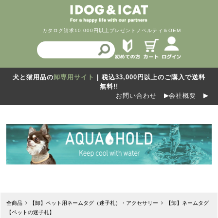
カタログ請求
10,000円以上プレゼント
ノベルティ＆OEM
犬と猫用品の
卸専用サイト
| 税込33,000円以上のご購入で送料
無料!!
お問い合わせ
会社概要
全商品
【卸】ペット用ネームタグ（迷子札）・アクセサリー
【卸】ネームタグ
【ペットの迷子札】