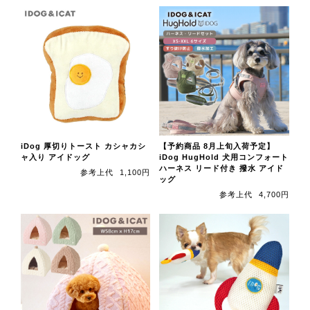
iDog 厚切りトースト カシャカシ
【予約商品 8月上旬入荷予定】
ャ入り アイドッグ
iDog HugHold 犬用コンフォート
ハーネス リード付き 撥水 アイド
参考上代
1,100円
ッグ
参考上代
4,700円