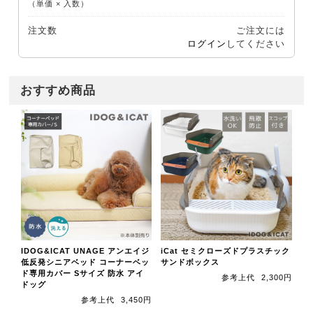
（単価 × 入数）
注文数
ご注文には
ログイン
してください
おすすめ商品
IDOG&ICAT UNAGE アンエイジ
iCat セミクローズドプラスチック
低反発シニアベッド コーナーベッ
サンドボックス
ド専用カバー Sサイズ 防水 アイ
参考上代
2,300円
ドッグ
参考上代
3,450円