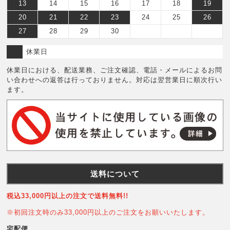
13
14
15
16
17
18
19
20
21
22
23
24
25
26
27
28
29
30
休業日
休業日における、配送業務、ご注文確認、電話・メールによるお問
い合わせへの返答は行っておりません。対応は翌営業日に順次行い
ます。
送料について
税込33,000円以上の注文で送料無料!!
※初回注文時のみ33,000円以上のご注文をお願いいたします。
宅配便