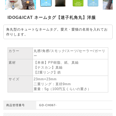
IDOG&ICAT ネームタグ【迷子札角丸】洋服
角丸型のキュートなネームタグ。愛犬・愛猫の名前を入れてお
作りします。
★ SPEC
カラー
丸襟/角襟/スモック/スーツ/セーラー/ガーリ
ー
素材
【本体】PP樹脂、紙、真鍮
【ナスカン】真鍮
【2重リング】鉄
サイズ
23mm×23mm
二重リング：直径9mm
重量：5g（100円玉くらいの重さ）
商品管理番号
GD-CH067-