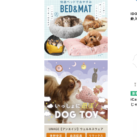
ID
鈴
iC
じ