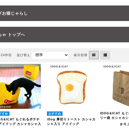
ざお猫じゃらし
ちゃ トップへ
〜24件目
並び替え
表示切替
IDOG&ICAT 
リー袋 カシャカ
OG&ICAT もぐれるポテチ
iDog 厚切りトースト カシャカ
 アイドッグ カシャカシャ入
シャ入り アイドッグ
参考