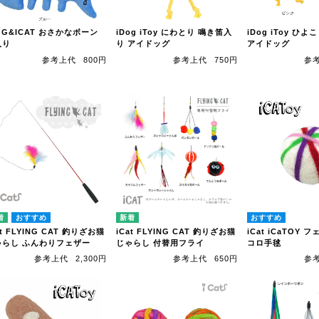
OG&ICAT おさかなボーン
iDog iToy にわとり 鳴き笛入
iDog iToy ひ
入り
り アイドッグ
アイドッグ
参考上代
800円
参考上代
750円
参
at FLYING CAT 釣りざお猫
iCat FLYING CAT 釣りざお猫
iCat iCaTOY
ゃらし ふんわりフェザー
じゃらし 付替用フライ
コロ手毬
参考上代
2,300円
参考上代
650円
参