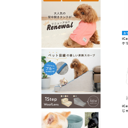
iC
ケ
iC
じ