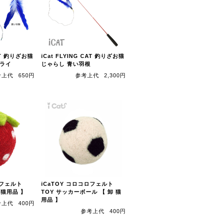
CAT 釣りざお猫
iCat FLYING CAT 釣りざお猫
フライ
じゃらし 青い羽根
考上代
650円
参考上代
2,300円
ロフェルト
iCaTOY コロコロフェルト
 猫用品 】
TOY サッカーボール 【 卸 猫
用品 】
考上代
400円
参考上代
400円