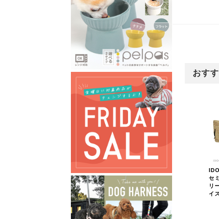
おすす
ID
セ
リ
イ