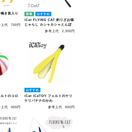
よこ 鳴き笛入り
iCat FLYING CAT 釣りざお猫
じゃらし カシャカシャとんぼ
考上代
700円
参考上代
2,300円
 フェルトのコロ
iCat iCaTOY フェルトのケリ
ケリバナナのかわ
考上代
400円
参考上代
600円