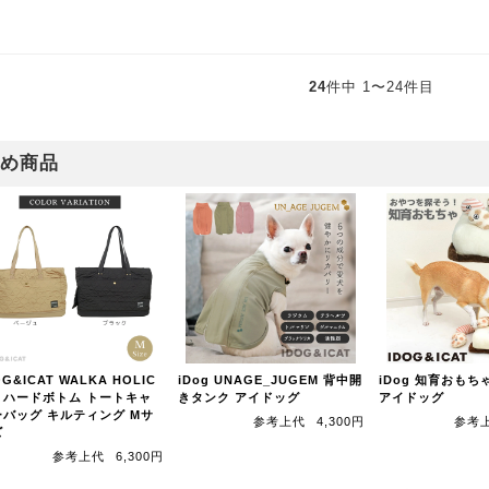
24
件中 1〜24件目
め商品
OG&ICAT WALKA HOLIC
iDog UNAGE_JUGEM 背中開
iDog 知育おもち
ミハードボトム トートキャ
きタンク アイドッグ
アイドッグ
ーバッグ キルティング Mサ
参考上代
4,300円
参考
ズ
参考上代
6,300円