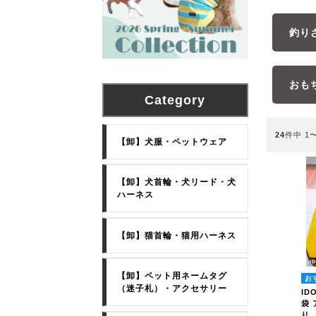
釣り
おも
Category
24
件中 1
【卸】犬服・ペットウェア
【卸】犬首輪・犬リード・犬
ハーネス
【卸】猫首輪・猫用ハーネス
【卸】ペット用ネームタグ
（迷子札）・アクセサリー
ID
袋
り