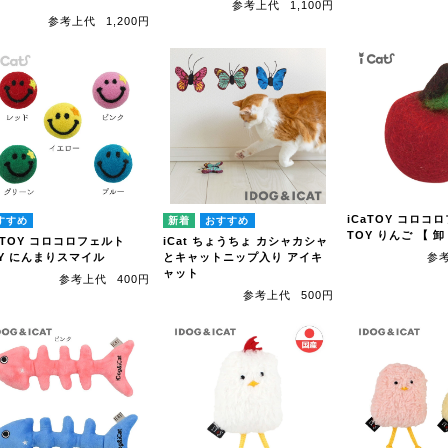
参考上代
1,100円
参考上代
1,200円
iCaTOY コロコ
TOY りんご 【 卸
aTOY コロコロフェルト
iCat ちょうちょ カシャカシャ
Y にんまりスマイル
とキャットニップ入り アイキ
参
ャット
参考上代
400円
参考上代
500円