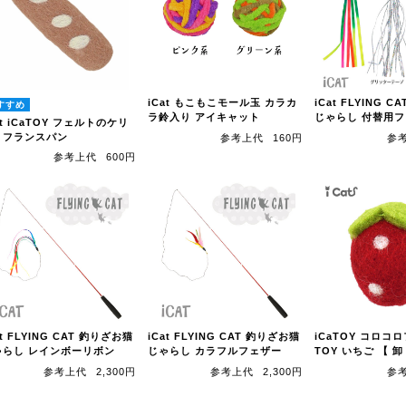
iCat もこもこモール玉 カラカ
iCat FLYING 
ラ鈴入り アイキャット
じゃらし 付替用
at iCaTOY フェルトのケリ
リフランスパン
参考上代
160円
参
参考上代
600円
at FLYING CAT 釣りざお猫
iCat FLYING CAT 釣りざお猫
iCaTOY コロコ
ゃらし レインボーリボン
じゃらし カラフルフェザー
TOY いちご 【 卸
参考上代
2,300円
参考上代
2,300円
参