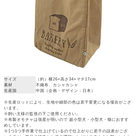
サイズ
（約）横26×高さ34×マチ17cm
素材
不織布、カシャカシャ
生産国
中国（企画・デザイン：日本）
※生産ロットにより、生地や細部の色は若干変更になる場合がござ
います。
※飼い主様の監視の下ご使用ください。
※布製オモチャは強度が弱いので 超小型犬・小型犬・猫におすす
めしています。
※1つ1つ手作業で仕上げているので仕上がりに若干の誤差がござ