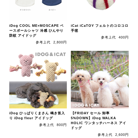
iDog COOL ME+MOSCAPE ベ
iCat iCaTOY フェルトのコロコロ
ースボールシャツ 冷感 ひんやり
手毬
防蚊 アイドッグ
参考上代
400円
参考上代
2,800円
iDog ひっぱりくまさん 鳴き笛入
【FRIDAY セール 卸率
り iDog fleur アイドッグ
5%DOWN】iDog WALKA
HOLIC ワンタッチハーネス アイ
参考上代
800円
ドッグ
参考上代
2,600円