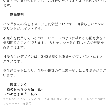
いますが、商品の特性としてご理解いただけますようお願いいたし
ます。
商品説明
パン屋さんの袋をイメージした袋型TOYです。 可愛らしいパンの
プリントがポイントです。
不織布を使用しているので、ビニールのように破れる心配も少なく
長期間遊ぶことができます。 カシャカシャ音が猫ちゃんの興味を
惹きつけます。
可愛らしいデザインは、SNS撮影やお友達へのプレゼントにもオ
ススメです。
※生産ロットにより、生地や細部の色は若干変更になる場合がござ
います。
関連リンク
→猫のおもちゃ商品一覧へ
→つめとぎ商品一覧へ
猫用おもちゃ ペットグッズ ねこ ネコ 用品 カシャカシャ 袋 ふくろ おもちゃ 猫のお
もちゃ icat i dog 楽天