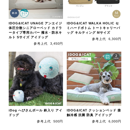
IDOG&ICAT UNAGE アンエイジ
IDOG&ICAT WALKA HOLIC セ
体圧分散シニアローベッド カドラ
ミハードボトム トートキャリーバ
ータイプ専用カバー 撥水・防水キ
ッグ キルティング Mサイズ
ルト Sサイズ アイドッグ
参考上代
6,300円
参考上代
3,450円
iDog へびさんボール 鈴入り アイ
IDOG&ICAT クッションベッド 接
ドッグ
触冷感 抗菌 防臭 アイドッグ
参考上代
500円
参考上代
6,000円