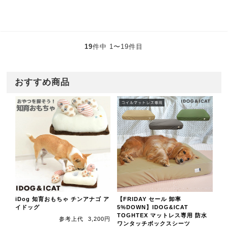
19
件中 1〜19件目
おすすめ商品
iDog 知育おもちゃ チンアナゴ ア
【FRIDAY セール 卸率
イドッグ
5%DOWN】IDOG&ICAT
TOGHTEX マットレス専用 防水
参考上代
3,200円
ワンタッチボックスシーツ