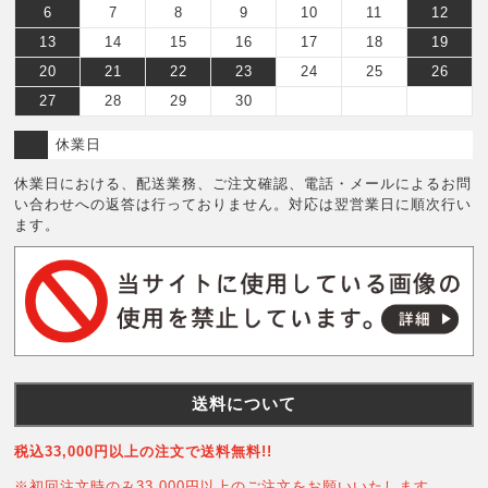
6
7
8
9
10
11
12
13
14
15
16
17
18
19
20
21
22
23
24
25
26
27
28
29
30
休業日
休業日における、配送業務、ご注文確認、電話・メールによるお問
い合わせへの返答は行っておりません。対応は翌営業日に順次行い
ます。
送料について
税込33,000円以上の注文で送料無料!!
※初回注文時のみ33,000円以上のご注文をお願いいたします。