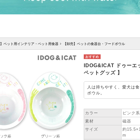
】ペット用インテリア・ペット用食器
【卸売】ペットの食器台・フードボウル
IDOG&ICAT ドゥ
ペットグッズ 】
人は持ちやすく、愛犬は食
ボウル。
★ SPEC
カラー
ピンク系
素材
磁器
サイズ
約15.5
m