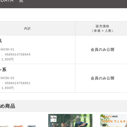
DATA一覧
販売価格
内訳
（単価 × 入数）
系
会員のみ公開
FA038-01
ド
4589414758944
1,300円
ン系
会員のみ公開
FA038-02
ド
4589414758951
1,300円
め商品