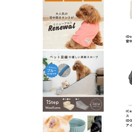
iD
背
iC
ス
ID
ア