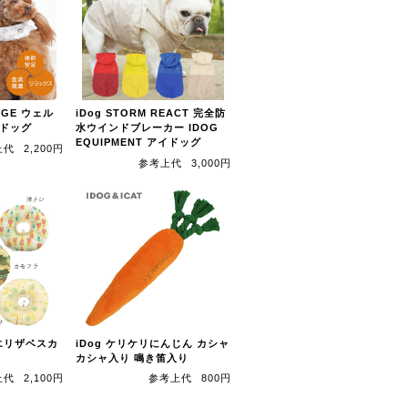
AGE ウェル
iDog STORM REACT 完全防
イドッグ
水ウインドブレーカー IDOG
EQUIPMENT アイドッグ
上代
2,200円
参考上代
3,000円
製エリザベスカ
iDog ケリケリにんじん カシャ
カシャ入り 鳴き笛入り
上代
2,100円
参考上代
800円