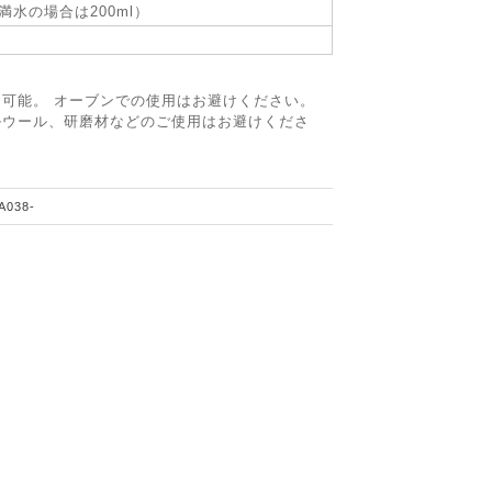
（満水の場合は200ml）
可能。 オーブンでの使用はお避けください。
ルウール、研磨材などのご使用はお避けくださ
A038-