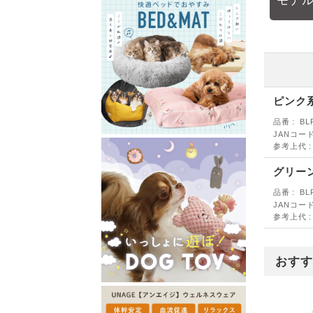
モデル
ピンク
品番
BL
JANコー
参考上代
グリー
品番
BL
JANコー
参考上代
おすす