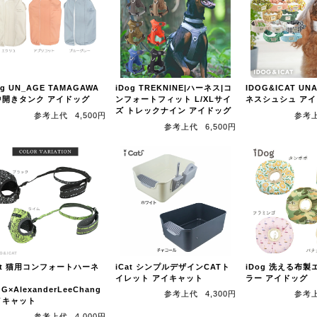
og UN_AGE TAMAGAWA
iDog TREKNINE|ハーネス|コ
IDOG&ICAT UN
中開きタンク アイドッグ
ンフォートフィット L/XLサイ
ネスシュシュ ア
ズ トレックナイン アイドッグ
参考上代
4,500円
参考
参考上代
6,500円
at 猫用コンフォートハーネ
iCat シンプルデザインCATト
iDog 洗える布
イレット アイキャット
ラー アイドッグ
OG×AlexanderLeeChang
参考上代
4,300円
参考
イキャット
参考上代
4,000円