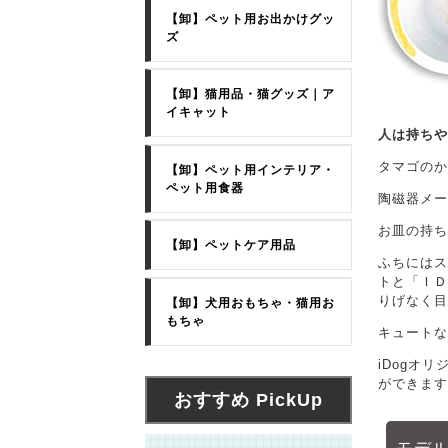
【卸】ペット用お出かけグッ
ズ
【卸】猫用品・猫グッズ｜ア
イキャット
人は持ちや
タマゴのか
【卸】ペット用インテリア・
ペット用食器
陶磁器メー
お皿の持ち
【卸】ペットケア用品
ふちにはス
トと「ＩＤ
りげなく目
【卸】犬用おもちゃ・猫用お
もちゃ
キュートな
iDogオ
ができます
おすすめ PickUp