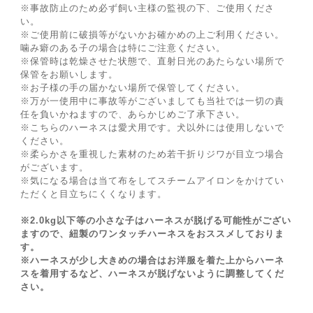
※事故防止のため必ず飼い主様の監視の下、ご使用くださ
い。
※ご使用前に破損等がないかお確かめの上ご利用ください。
噛み癖のある子の場合は特にご注意ください。
※保管時は乾燥させた状態で、直射日光のあたらない場所で
保管をお願いします。
※お子様の手の届かない場所で保管してください。
※万が一使用中に事故等がございましても当社では一切の責
任を負いかねますので、あらかじめご了承下さい。
※こちらのハーネスは愛犬用です。犬以外には使用しないで
ください。
※柔らかさを重視した素材のため若干折りジワが目立つ場合
がございます。
※気になる場合は当て布をしてスチームアイロンをかけてい
ただくと目立ちにくくなります。
※2.0kg以下等の小さな子はハーネスが脱げる可能性がござい
ますので、紐製のワンタッチハーネスをおススメしておりま
す。
※ハーネスが少し大きめの場合はお洋服を着た上からハーネ
スを着用するなど、ハーネスが脱げないように調整してくだ
さい。