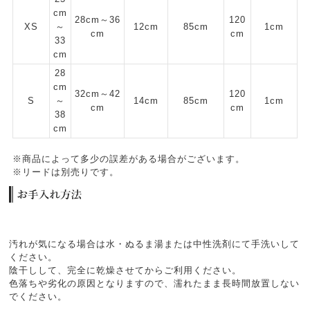
cm
28cm～36
120
XS
～
12cm
85cm
1cm
cm
cm
33
cm
28
cm
32cm～42
120
S
～
14cm
85cm
1cm
cm
cm
38
cm
※商品によって多少の誤差がある場合がございます。
※リードは別売りです。
汚れが気になる場合は水・ぬるま湯または中性洗剤にて手洗いして
ください。
陰干しして、完全に乾燥させてからご利用ください。
色落ちや劣化の原因となりますので、濡れたまま長時間放置しない
でください。