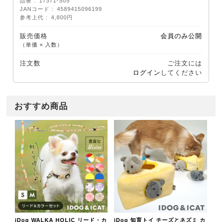
品番
17371-S05
JANコード
4589415096199
参考上代
4,800円
販売価格
会員のみ公開
（単価 × 入数）
注文数
ご注文には
ログイン
してください
おすすめ商品
iDog WALKA HOLIC リード・カ
iDog 知育トイ チーズとネズミ カ