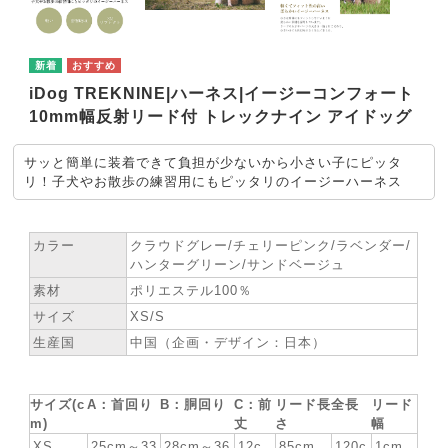
iDog TREKNINE|ハーネス|イージーコンフォート
10mm幅反射リード付 トレックナイン アイドッグ
サッと簡単に装着できて負担が少ないから小さい子にピッタ
リ！子犬やお散歩の練習用にもピッタリのイージーハーネス
★ SPEC
カラー
クラウドグレー/チェリーピンク/ラベンダー/
ハンターグリーン/サンドベージュ
素材
ポリエステル100％
サイズ
XS/S
生産国
中国（企画・デザイン：日本）
サイズ(c
A：首回り
B：胴回り
C：前
リード長
全長
リード
m)
丈
さ
幅
XS
25cm～33
28cm～36
12c
85cm
120c
1cm