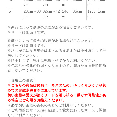
cm
cm
m
m
S
28cm～38
32cm～42
14c
85cm
120c
1cm
cm
cm
m
m
※商品によって多少の誤差がある場合がございます。
※リードは別売りです。
※商品によって多少の誤差がある場合がございます。
※リードは別売りです。
※汚れが気になる場合は水・ぬるま湯または中性洗剤にて手
洗いしてください。
※陰干しして、完全に乾燥させてからご利用ください。
※色落ちや劣化の原因となりますので、濡れたまま長時間放
置しないでください。
【使用上の注意】
※こちらの商品は簡易ハーネスのため、ゆっくり歩く子や初
めてのお散歩練習等に適しています。
飼い主様や愛犬が強くリードを引っ張る・動かす可能性があ
る場合はご利用をお控えください。
※必ず飼い主様の監視のもとでご利用してください。
※ご利用前にサイズ感を確認して愛犬にあったサイズに調整
してご利用ください。