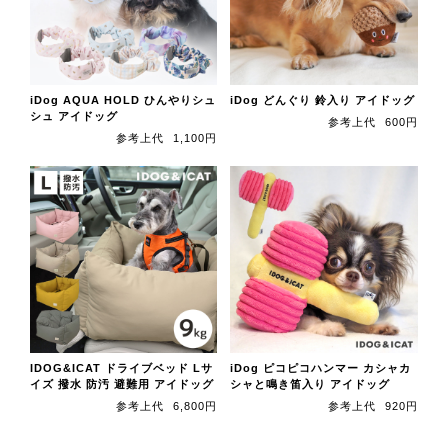
iDog AQUA HOLD ひんやりシュ
iDog どんぐり 鈴入り アイドッグ
シュ アイドッグ
参考上代
600円
参考上代
1,100円
IDOG&ICAT ドライブベッド Lサ
iDog ピコピコハンマー カシャカ
イズ 撥水 防汚 避難用 アイドッグ
シャと鳴き笛入り アイドッグ
参考上代
6,800円
参考上代
920円