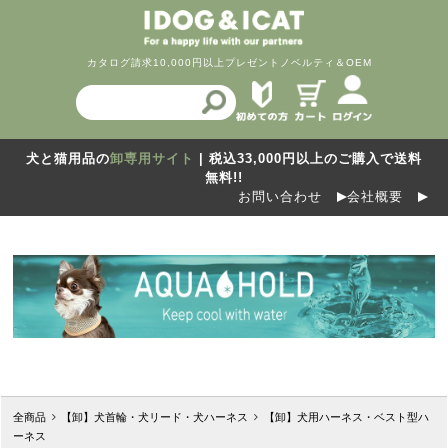
カタログ請求
10,000円以上プレゼント
ノベルティ＆OEM
犬と猫用品の
卸専用サイト
| 税込33,000円以上のご購入で送料
無料!!
お問い合わせ
会社概要
全商品
【卸】犬首輪・犬リード・犬ハーネス
【卸】犬用ハーネス・ベスト型ハ
ーネス