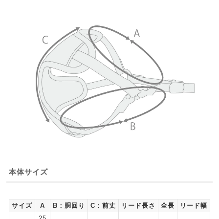
本体サイズ
サイズ
A
B：胴回り
C：前丈
リード長さ
全長
リード幅
25