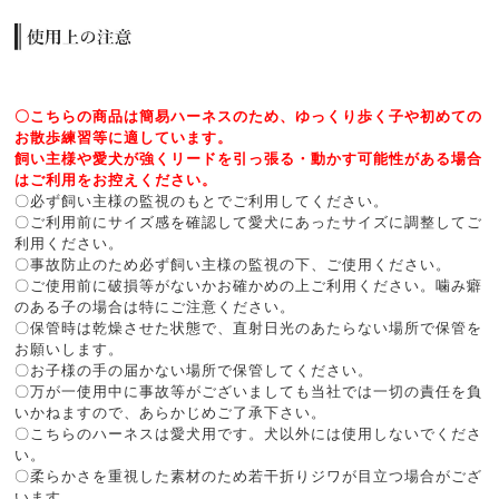
〇こちらの商品は簡易ハーネスのため、ゆっくり歩く子や初めての
お散歩練習等に適しています。
飼い主様や愛犬が強くリードを引っ張る・動かす可能性がある場合
はご利用をお控えください。
〇必ず飼い主様の監視のもとでご利用してください。
〇ご利用前にサイズ感を確認して愛犬にあったサイズに調整してご
利用ください。
〇事故防止のため必ず飼い主様の監視の下、ご使用ください。
〇ご使用前に破損等がないかお確かめの上ご利用ください。噛み癖
のある子の場合は特にご注意ください。
〇保管時は乾燥させた状態で、直射日光のあたらない場所で保管を
お願いします。
〇お子様の手の届かない場所で保管してください。
〇万が一使用中に事故等がございましても当社では一切の責任を負
いかねますので、あらかじめご了承下さい。
〇こちらのハーネスは愛犬用です。犬以外には使用しないでくださ
い。
〇柔らかさを重視した素材のため若干折りジワが目立つ場合がござ
います。