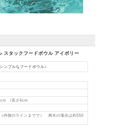
ジナル スタックフードボウル アイボリー
シンプルなフードボウル♪
9cm /高さ6cm
l （内側のラインまでで） 満水の場合は約550