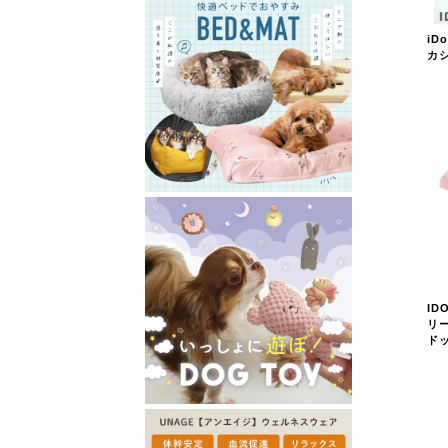
iD
カ
ID
リ
ド