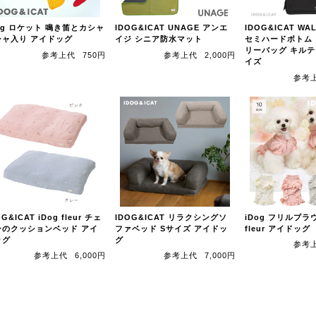
og ロケット 鳴き笛とカシャ
IDOG&ICAT UNAGE アンエ
IDOG&ICAT WA
シャ入り アイドッグ
イジ シニア防水マット
セミハードボトム
リーバッグ キルテ
参考上代
750円
参考上代
2,000円
イズ
参考
OG&ICAT iDog fleur チェ
IDOG&ICAT リラクシングソ
iDog フリルブラウ
ーのクッションベッド アイ
ファベッド Sサイズ アイドッ
fleur アイドッグ
ッグ
グ
参考
参考上代
6,000円
参考上代
7,000円