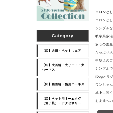
コロンとし
コロンとし
シンプルな
Category
岐阜県多治
安心の国産
【卸】犬服・ペットウェア
たっぷり入
中型犬のご
【卸】犬首輪・犬リード・犬
シンプルで
ハーネス
iDogオ
【卸】猫首輪・猫用ハーネス
ワンちゃん
卓上に置く
【卸】ペット用ネームタグ
お友達への
（迷子札）・アクセサリー