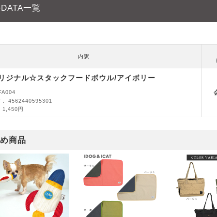
DATA一覧
内訳
gオリジナル☆スタックフードボウル/アイボリー
FA004
ド
4562440595301
1,450円
め商品