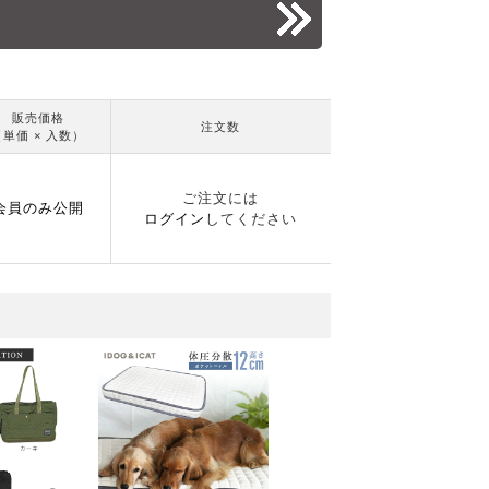
販売価格
注文数
（単価 × 入数）
ご注文には
会員のみ公開
ログイン
してください