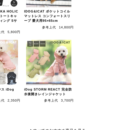
LKA HOLIC
IDOG&ICAT ポケットコイル
 トートキャ
マットレス コンフォートスリ
ィング Sサ
ープ 愛犬用95×65cm
参考上代
14,800円
上代
5,800円
ス iDog
iDog STORM REACT 完全防
水後開きレインジャケット
上代
2,350円
参考上代
3,700円