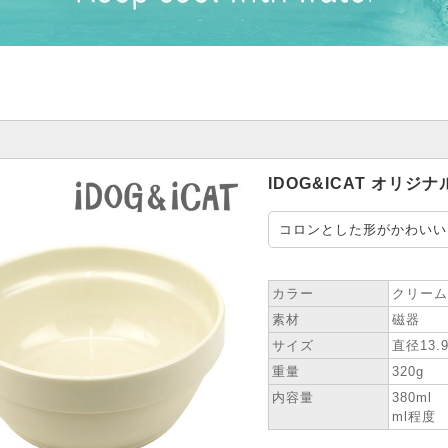
IDOG&ICAT オリ
コロンとした形がかわいい
★ SPEC
カラー
クリーム
素材
磁器
サイズ
直径13.
重量
320g
内容量
380m
ml程度