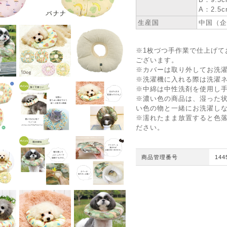
A：2.5
生産国
中国（企
※1枚づつ手作業で仕上げて
ございます。
※カバーは取り外してお洗
※洗濯機に入れる際は洗濯
※中綿は中性洗剤を使用し
※濃い色の商品は、湿った
い色の物と一緒にお洗濯し
※濡れたまま放置すると色
ださい。
商品管理番号
144