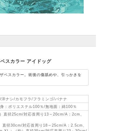
ザベスカラー アイドッグ
ザベスカラー。術後の傷舐めや、引っかきを
/洋ナシ/カモフラ/フラミンゴ/バナナ
身：ポリエステル100％/無地面：綿100％
直径25cm/対応首周り13～20cm/A：2cm、
直径30cm/対応首周り18～25cm/A：2.5cm、
cm XL：（約）直径35cm/対応首周り23～30cm/