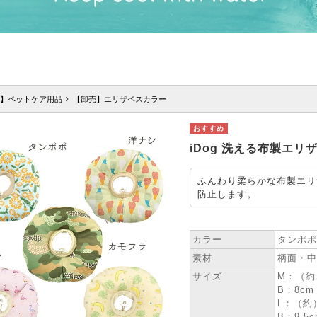
】ペットケア用品
【卸売】エリザベスカラー
iDog 洗える布製エリ
ふんわり柔らかな布製エリ
防止します。
★ SPEC
カラー
タンポポ
素材
柄面・中
サイズ
M：（約）
B：8cm
L：（約）
B：9.5