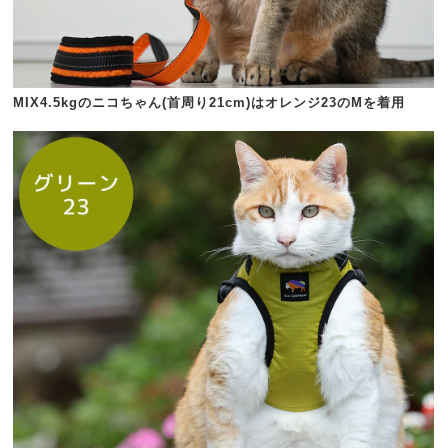
MIX4.5kgのニコちゃん(首周り21cm)はオレンジ23のMを着用