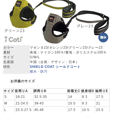
カラー
マゼンタ23/オレンジ23/グリーン23/グレー23
素材
表地：ナイロン100％/裏地：ポリエステル100％
サイズ
S/M/L
生産国
中国（企画・デザイン：日本）
特性
SHIELD COAT シールドコート
撥水・防汚
お洋服のサイズ
サイズ
首周りA
胴周りB
前着丈C
後身頃D
袖周りE
S
18-21
32.5-35
14
8.3
17.5
M
21-24.5
39-43
15.5
9.3
21
L
23.5-27.5
45-48
17.5
10.5
23.5