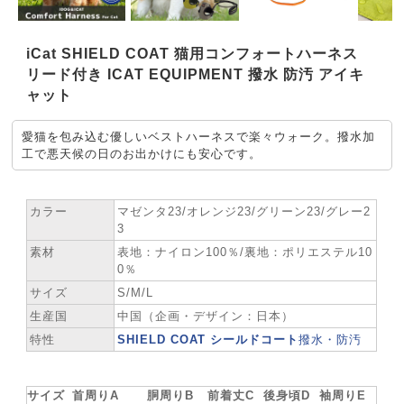
iCat SHIELD COAT 猫用コンフォートハーネス
リード付き ICAT EQUIPMENT 撥水 防汚 アイキ
ャット
愛猫を包み込む優しいベストハーネスで楽々ウォーク。撥水加
工で悪天候の日のお出かけにも安心です。
★ SPEC
カラー
マゼンタ23/オレンジ23/グリーン23/グレー2
3
素材
表地：ナイロン100％/裏地：ポリエステル10
0％
サイズ
S/M/L
生産国
中国（企画・デザイン：日本）
特性
SHIELD COAT シールドコート
撥水・防汚
★ お洋服サイズ
サイズ
首周りA
胴周りB
前着丈C
後身頃D
袖周りE