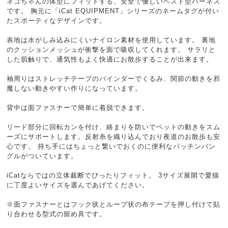
ネコちゃんの体型にフィットする、安全で優しいベスト型ハーネス
です。 胸元に「iCat EQUIPMENT」シリーズのネームタグが付い
たスポーティなデザインです。
表地は水がしみ込みにくいナイロン素材を使用しています。 裏地
のクッションメッシュが衝撃を面で吸収してくれます。 サラリと
した肌触りで、通気性もよく快適にお散歩することが出来ます。
袖周りはストレッチテープのバインダーでくるみ、関節の動きを邪
魔しない動きやすい作りになっています。
背中は面ファスナーで簡単に着脱できます。
リード部分に回転カンを付け、絡まりを防いでペットの動きをスム
ーズにサポートします。反射糸を織り込んでおり夜道のお散歩も安
心です。 持ち手にはちょっと繋いでおくのに便利なパッチンバン
グルがついています。
iCatならではの立体裁断でぴったりフィット。 3サイズ展開で愛猫
に丁度よいサイズを選んであげてください。
※面ファスナーとはフック状とループ状の布テープを押し付けて貼
り合わせる型式の留め具です。