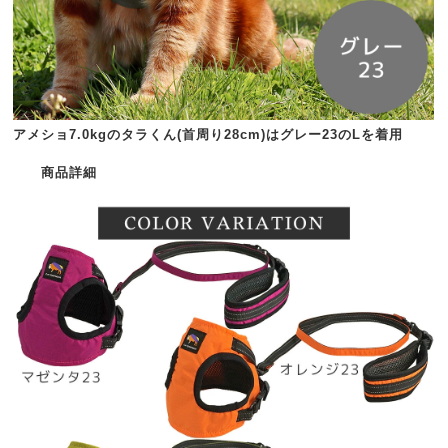
アメショ7.0kgのタラくん(首周り28cm)はグレー23のLを着用
商品詳細