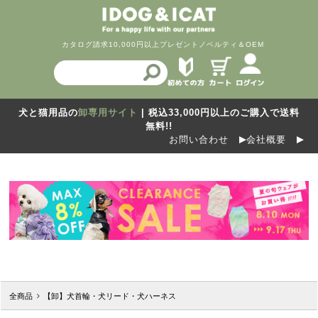
カタログ請求
10,000円以上プレゼント
ノベルティ＆OEM
犬と猫用品の
卸専用サイト
| 税込33,000円以上のご購入で送料
無料!!
お問い合わせ
会社概要
全商品
【卸】犬首輪・犬リード・犬ハーネス