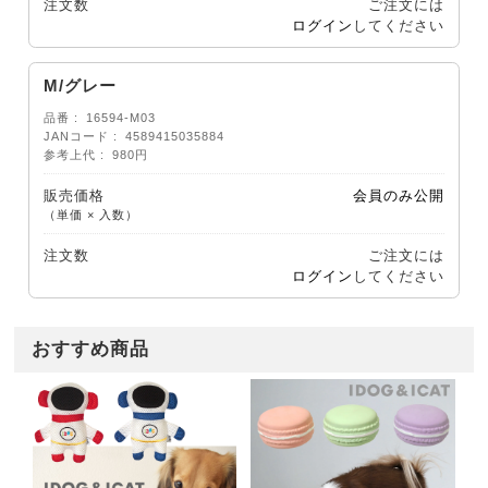
注文数
ご注文には
ログイン
してください
M/グレー
品番
16594-M03
JANコード
4589415035884
参考上代
980円
販売価格
会員のみ公開
（単価 × 入数）
注文数
ご注文には
ログイン
してください
おすすめ商品