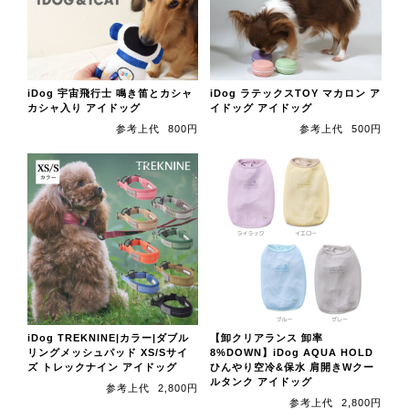
iDog 宇宙飛行士 鳴き笛とカシャ
iDog ラテックスTOY マカロン ア
カシャ入り アイドッグ
イドッグ アイドッグ
参考上代
800円
参考上代
500円
iDog TREKNINE|カラー|ダブル
【卸クリアランス 卸率
リングメッシュパッド XS/Sサイ
8%DOWN】iDog AQUA HOLD
ズ トレックナイン アイドッグ
ひんやり空冷&保水 肩開きWクー
ルタンク アイドッグ
参考上代
2,800円
参考上代
2,800円