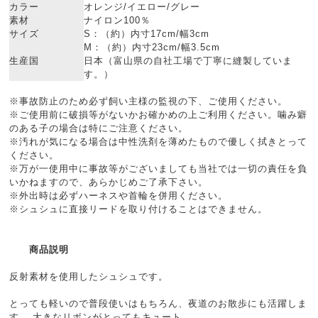
カラー
オレンジ/イエロー/グレー
素材
ナイロン100％
サイズ
S：（約）内寸17cm/幅3cm
M：（約）内寸23cm/幅3.5cm
生産国
日本（富山県の自社工場で丁寧に縫製していま
す。）
※事故防止のため必ず飼い主様の監視の下、ご使用ください。
※ご使用前に破損等がないかお確かめの上ご利用ください。噛み癖
のある子の場合は特にご注意ください。
※汚れが気になる場合は中性洗剤を薄めたもので優しく拭きとって
ください。
※万が一使用中に事故等がございましても当社では一切の責任を負
いかねますので、あらかじめご了承下さい。
※外出時は必ずハーネスや首輪を併用ください。
※シュシュに直接リードを取り付けることはできません。
商品説明
反射素材を使用したシュシュです。
とっても軽いので普段使いはもちろん、夜道のお散歩にも活躍しま
す。 大きなリボンがとってもキュート。