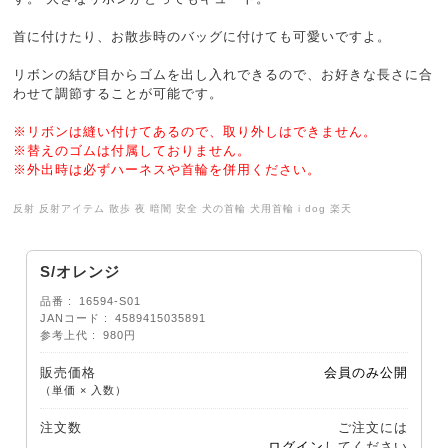
首に付けたり、お散歩時のバッグに付けても可愛いですよ。
リボンの結び目からゴムを出し入れできるので、お好きな長さに合
わせて調節することが可能です。
※リボンは縫い付けてあるので、取り外しはできません。
※替えのゴムは付属しておりません。
※外出時は必ずハーネスや首輪を併用ください。
反射 反射アイテム 散歩 夜 暗闇 安全 犬の首輪 犬用首輪 i dog 楽天
S/オレンジ
品番
16594-S01
JANコード
4589415035891
参考上代
980円
販売価格
会員のみ公開
（単価 × 入数）
注文数
ご注文には
ログイン
してください