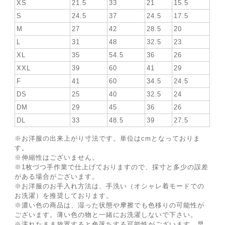
XS
21.5
33
21
15.5
S
24.5
37
24.5
17.5
M
27
42
28.5
20
L
31
48
32.5
23
XL
35
54.5
36
26
XXL
39
60
41
29
F
41
60
34.5
24.5
DS
25
40
32.5
24
DM
29
45
36
26
DL
33
48.5
39
27.5
※お洋服の出来上がり寸法です。単位はcmとなっておりま
す。
※伸縮性はございません。
※1枚づつ手作業で仕上げておりますので、採寸と多少の誤差
がある場合がございます。
※お洋服のお手入れ方法は、手洗い（オシャレ着モードでの
お洗濯）を推奨しております。
※濃い色の商品は、湿った状態や摩擦でも色移りの可能性が
ございます。薄い色の物と一緒にお洗濯しないで下さい。
※濡れたまま放置すると色落ちする可能性がございます。早