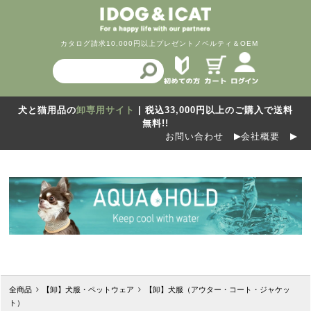
カタログ請求
10,000円以上プレゼント
ノベルティ＆OEM
犬と猫用品の
卸専用サイト
| 税込33,000円以上のご購入で送料
無料!!
お問い合わせ
会社概要
全商品
【卸】犬服・ペットウェア
【卸】犬服（アウター・コート・ジャケッ
ト）