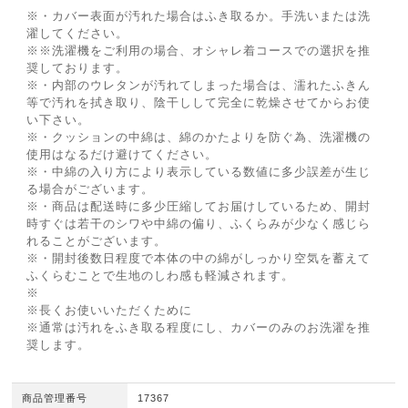
※・カバー表面が汚れた場合はふき取るか。手洗いまたは洗
濯してください。
※※洗濯機をご利用の場合、オシャレ着コースでの選択を推
奨しております。
※・内部のウレタンが汚れてしまった場合は、濡れたふきん
等で汚れを拭き取り、陰干しして完全に乾燥させてからお使
い下さい。
※・クッションの中綿は、綿のかたよりを防ぐ為、洗濯機の
使用はなるだけ避けてください。
※・中綿の入り方により表示している数値に多少誤差が生じ
る場合がございます。
※・商品は配送時に多少圧縮してお届けしているため、開封
時すぐは若干のシワや中綿の偏り、ふくらみが少なく感じら
れることがございます。
※・開封後数日程度で本体の中の綿がしっかり空気を蓄えて
ふくらむことで生地のしわ感も軽減されます。
※
※長くお使いいただくために
※通常は汚れをふき取る程度にし、カバーのみのお洗濯を推
奨します。
商品管理番号
17367