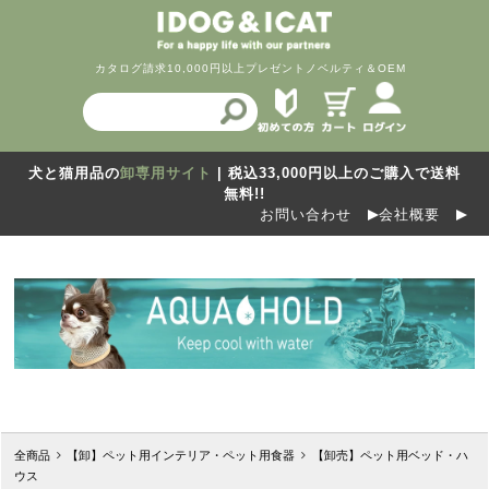
カタログ請求
10,000円以上プレゼント
ノベルティ＆OEM
犬と猫用品の
卸専用サイト
| 税込33,000円以上のご購入で送料
無料!!
お問い合わせ
会社概要
全商品
【卸】ペット用インテリア・ペット用食器
【卸売】ペット用ベッド・ハ
ウス