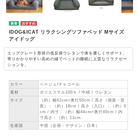
IDOG&ICAT リラクシングソファベッド Mサイズ
アイドッグ
エッグクレート形状の低反発ウレタンで体を優しくサポート。
寄りかかりやすい高めの縁でペットの睡眠に上質なリラクゼー
ションを。
★ SPEC
カラー
ベージュ/チャコール
素材
ポリエステル100％ / 中綿 / ウレタン
サイズ
（約）幅62cm×奥行50cm / 高さ（側面・背
面）：（約）18cm / 高さ（入口）：（約）6
cm / 内寸：（約）幅44cm×奥行40cm / 内
寸高さ：（約）11cm
生産国
中国（企画・デザイン：日本）