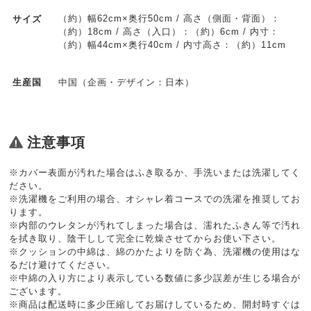
（約）幅62cm×奥行50cm / 高さ（側面・背面）：
サイズ
（約）18cm / 高さ（入口）：（約）6cm / 内寸：
（約）幅44cm×奥行40cm / 内寸高さ：（約）11cm
中国（企画・デザイン：日本）
生産国
注意事項
※カバー表面が汚れた場合はふき取るか、手洗いまたは洗濯してく
ださい。
※洗濯機をご利用の場合、オシャレ着コースでの洗濯を推奨してお
ります。
※内部のウレタンが汚れてしまった場合は、濡れたふきん等で汚れ
を拭き取り、陰干しして完全に乾燥させてからお使い下さい。
※クッションの中綿は、綿のかたよりを防ぐ為、洗濯機の使用はな
るだけ避けてください。
※中綿の入り方により表示している数値に多少誤差が生じる場合が
ございます。
※商品は配送時に多少圧縮してお届けしているため、開封時すぐは