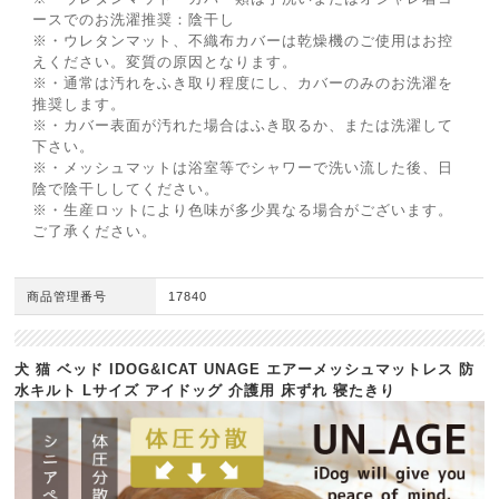
ースでのお洗濯推奨：陰干し
※・ウレタンマット、不織布カバーは乾燥機のご使用はお控
えください。変質の原因となります。
※・通常は汚れをふき取り程度にし、カバーのみのお洗濯を
推奨します。
※・カバー表面が汚れた場合はふき取るか、または洗濯して
下さい。
※・メッシュマットは浴室等でシャワーで洗い流した後、日
陰で陰干ししてください。
※・生産ロットにより色味が多少異なる場合がございます。
ご了承ください。
商品管理番号
17840
犬 猫 ベッド IDOG&ICAT UNAGE エアーメッシュマットレス 防
水キルト Lサイズ アイドッグ 介護用 床ずれ 寝たきり