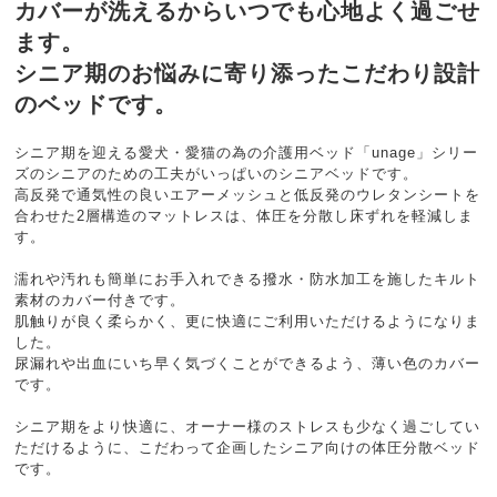
カバーが洗えるからいつでも心地よく過ごせ
ます。
シニア期のお悩みに寄り添ったこだわり設計
のベッドです。
シニア期を迎える愛犬・愛猫の為の介護用ベッド「unage」シリー
ズのシニアのための工夫がいっぱいのシニアベッドです。
高反発で通気性の良いエアーメッシュと低反発のウレタンシートを
合わせた2層構造のマットレスは、体圧を分散し床ずれを軽減しま
す。
濡れや汚れも簡単にお手入れできる撥水・防水加工を施したキルト
素材のカバー付きです。
肌触りが良く柔らかく、更に快適にご利用いただけるようになりま
した。
尿漏れや出血にいち早く気づくことができるよう、薄い色のカバー
です。
シニア期をより快適に、オーナー様のストレスも少なく過ごしてい
ただけるように、こだわって企画したシニア向けの体圧分散ベッド
です。