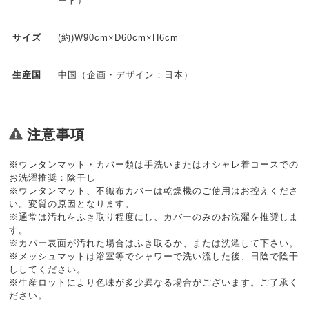
ート）
(約)W90cm×D60cm×H6cm
サイズ
中国（企画・デザイン：日本）
生産国
注意事項
※ウレタンマット・カバー類は手洗いまたはオシャレ着コースでの
お洗濯推奨：陰干し
※ウレタンマット、不織布カバーは乾燥機のご使用はお控えくださ
い。変質の原因となります。
※通常は汚れをふき取り程度にし、カバーのみのお洗濯を推奨しま
す。
※カバー表面が汚れた場合はふき取るか、または洗濯して下さい。
※メッシュマットは浴室等でシャワーで洗い流した後、日陰で陰干
ししてください。
※生産ロットにより色味が多少異なる場合がございます。ご了承く
ださい。