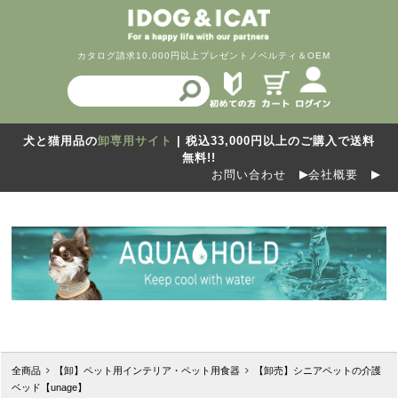
カタログ請求
10,000円以上プレゼント
ノベルティ＆OEM
犬と猫用品の
卸専用サイト
| 税込33,000円以上のご購入で送料
無料!!
お問い合わせ
会社概要
全商品
【卸】ペット用インテリア・ペット用食器
【卸売】シニアペットの介護
ベッド【unage】