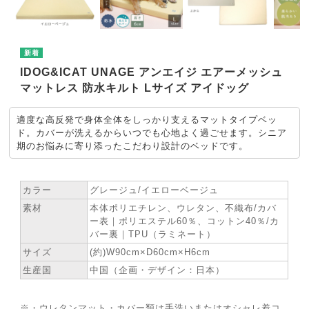
IDOG&ICAT UNAGE アンエイジ エアーメッシュ
マットレス 防水キルト Lサイズ アイドッグ
適度な高反発で身体全体をしっかり支えるマットタイプベッ
ド。カバーが洗えるからいつでも心地よく過ごせます。シニア
期のお悩みに寄り添ったこだわり設計のベッドです。
★ SPEC
カラー
グレージュ/イエローベージュ
素材
本体ポリエチレン、ウレタン、不織布/カバ
ー表｜ポリエステル60％、コットン40％/カ
バー裏｜TPU（ラミネート）
サイズ
(約)W90cm×D60cm×H6cm
生産国
中国（企画・デザイン：日本）
※・ウレタンマット・カバー類は手洗いまたはオシャレ着コ