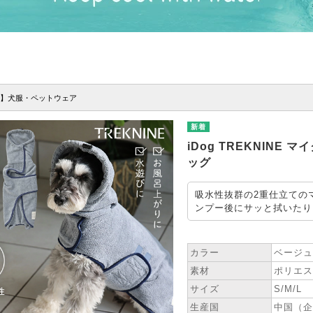
】犬服・ペットウェア
iDog TREKNINE
ッグ
吸水性抜群の2重仕立ての
ンプー後にサッと拭いたり
★ SPEC
カラー
ベージュ
素材
ポリエス
サイズ
S/M/L
生産国
中国（企