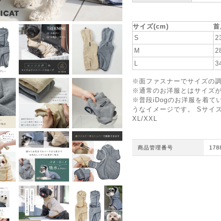
★ お洋服サイズ
サイズ(cm)
首
S
2
M
2
L
3
※面ファスナーでサイズの
※通常のお洋服とはサイズ
※普段iDogのお洋服を着
うなイメージです。 Sサイズ…X
XL/XXL
商品管理番号
178