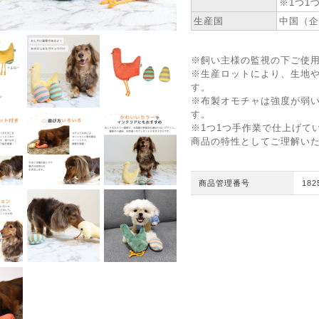
※1つ1
生産国
中国（企
※飼い主様の監視の下ご使
※生産ロットにより、生地
す。
※布製オモチャは強度が弱い
す。
※1つ1つ手作業で仕上げて
商品の特性としてご理解い
商品管理番号
182