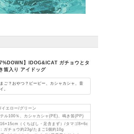
率7%DOWN】IDOG&ICAT ガチョウとタ
き笛入り アイドッグ
まご？おやつ？ピーピー、カシャカシャ、音
イ。
/イエロー/グリーン
テル100％、カシャカシャ(PE)、鳴き笛(PP)
16×15cm（くちばし・足含まず）/タマゴ8×6c
：ガチョウ約23g/たまご1個約10g