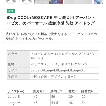
iDog COOL+MOSCAPE 中大型犬用 アーバント
ロピカルカバーオール 接触冷感 防蚊 アイドッグ
接触冷感+防蚊のダブル機能で愛犬を守る。アーバントロピカ
ル柄がおしゃれなカバーオール。
★ SPEC
カラー
トロピカルカーキ/トロピカルオフ/トロピカ
ルピンク
素材
ポリエステル88％、ポリウレタン12％
サイズ
Large-S/Large-M/Large-L/Large-XL
生産国
中国（企画・デザイン：日本）
★ お洋服サイズ
サイズ(cm)
首周り1
胴周り2
着丈3
前着丈4
Large-S
40
59
39
29
Large-M
45
64.5
46
34