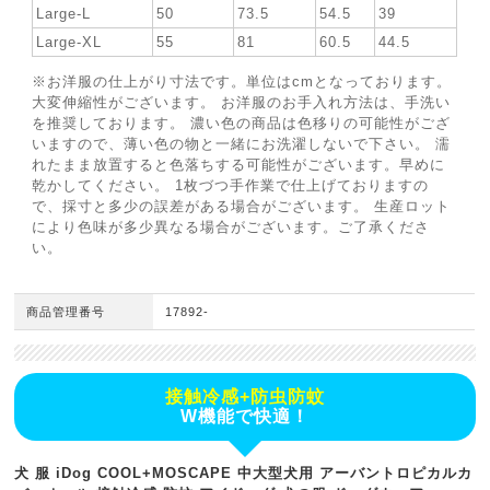
Large-L
50
73.5
54.5
39
Large-XL
55
81
60.5
44.5
※お洋服の仕上がり寸法です。単位はcmとなっております。
大変伸縮性がございます。 お洋服のお手入れ方法は、手洗い
を推奨しております。 濃い色の商品は色移りの可能性がござ
いますので、薄い色の物と一緒にお洗濯しないで下さい。 濡
れたまま放置すると色落ちする可能性がございます。早めに
乾かしてください。 1枚づつ手作業で仕上げておりますの
で、採寸と多少の誤差がある場合がございます。 生産ロット
により色味が多少異なる場合がございます。ご了承くださ
い。
商品管理番号
17892-
接触冷感+防虫防蚊
W機能で快適！
犬 服 iDog COOL+MOSCAPE 中大型犬用 アーバントロピカルカ