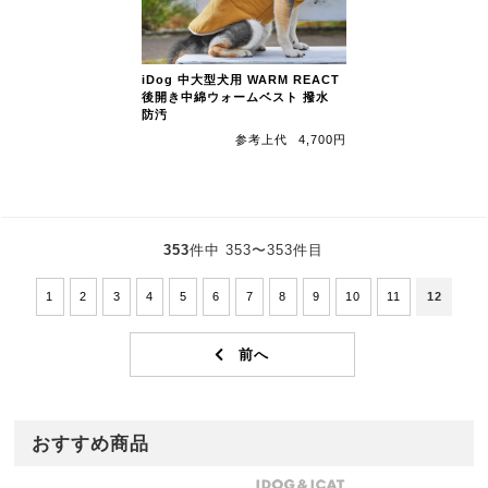
iDog 中大型犬用 WARM REACT
後開き中綿ウォームベスト 撥水
防汚
参考上代
4,700円
353
件中 353〜353件目
1
2
3
4
5
6
7
8
9
10
11
12
おすすめ商品