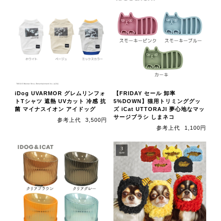
iDog UVARMOR グレムリンフォ
【FRIDAY セール 卸率
トTシャツ 遮熱 UVカット 冷感 抗
5%DOWN】猫用トリミンググッ
菌 マイナスイオン アイドッグ
ズ iCat UTTORAJI 夢心地なマッ
サージブラシ しまネコ
参考上代
3,500円
参考上代
1,100円