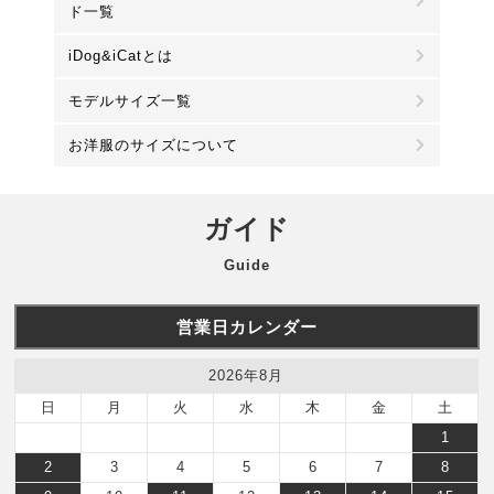
ド一覧
iDog&iCatとは
モデルサイズ一覧
お洋服のサイズについて
ガイド
Guide
営業日カレンダー
2026年8月
日
月
火
水
木
金
土
1
2
3
4
5
6
7
8