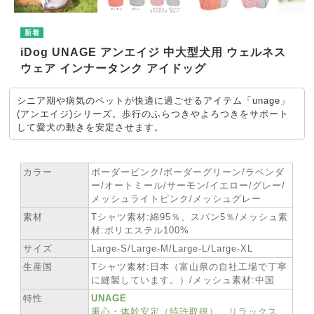
iDog UNAGE アンエイジ 中大型犬用 ウェルネス
ウェア インナータンク アイドッグ
シニア期や病気のペットが快適に過ごせるアイテム「unage」
(アンエイジ)シリーズ。歩行のふらつきやよろつきをサポート
して愛犬の動きを安定させます。
★ SPEC
カラー
ボーダーピンク/ボーダーグリーン/ラベンダ
ー/オートミール/サーモン/イエロー/グレー/
メッシュライトピンク/メッシュグレー
素材
Tシャツ素材:綿95％、スパン5％/メッシュ素
材:ポリエステル100%
サイズ
Large-S/Large-M/Large-L/Large-XL
生産国
Tシャツ素材:日本（富山県の自社工場で丁寧
に縫製しています。）/メッシュ素材:中国
特性
UNAGE
重心・体幹安定（特許取得）、リラックス、