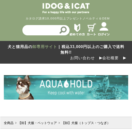
カタログ請求
10,000円以上プレゼント
ノベルティ＆OEM
犬と猫用品の
卸専用サイト
| 税込33,000円以上のご購入で送料
無料!!
お問い合わせ
会社概要
全商品
【卸】犬服・ペットウェア
【卸】犬服（トップス・つなぎ）