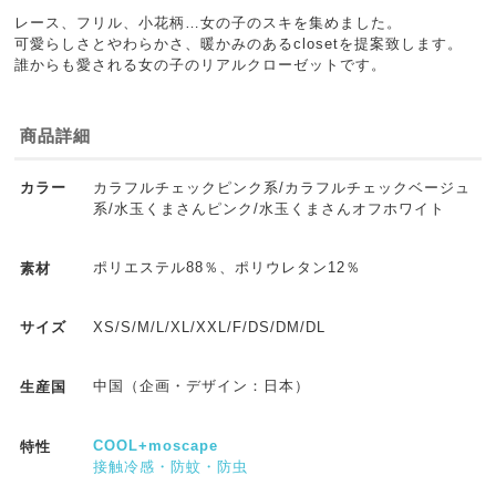
レース、フリル、小花柄…女の子のスキを集めました。
可愛らしさとやわらかさ、暖かみのあるclosetを提案致します。
誰からも愛される女の子のリアルクローゼットです。
商品詳細
カラフルチェックピンク系/カラフルチェックベージュ
カラー
系/水玉くまさんピンク/水玉くまさんオフホワイト
ポリエステル88％、ポリウレタン12％
素材
XS/S/M/L/XL/XXL/F/DS/DM/DL
サイズ
中国（企画・デザイン：日本）
生産国
COOL+moscape
特性
接触冷感・防蚊・防虫