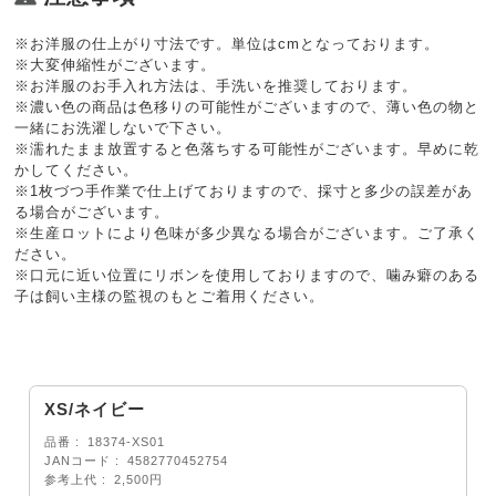
※お洋服の仕上がり寸法です。単位はcmとなっております。
※大変伸縮性がございます。
※お洋服のお手入れ方法は、手洗いを推奨しております。
※濃い色の商品は色移りの可能性がございますので、薄い色の物と
一緒にお洗濯しないで下さい。
※濡れたまま放置すると色落ちする可能性がございます。早めに乾
かしてください。
※1枚づつ手作業で仕上げておりますので、採寸と多少の誤差があ
る場合がございます。
※生産ロットにより色味が多少異なる場合がございます。ご了承く
ださい。
※口元に近い位置にリボンを使用しておりますので、噛み癖のある
子は飼い主様の監視のもとご着用ください。
XS/ネイビー
品番
18374-XS01
JANコード
4582770452754
参考上代
2,500円