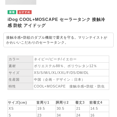
iDog COOL+MOSCAPE セーラータンク 接触冷
感 防蚊 アイドッグ
接触冷感+防蚊のダブル機能で愛犬を守る。マリンテイストが
かわいいこだわりのセーラータンク。
★ SPEC
カラー
ネイビー/ピーチ/イエロー
素材
ポリエステル88％、ポリウレタン12％
サイズ
XS/S/M/L/XL/XXL/F/DS/DM/DL
生産国
中国（企画・デザイン：日本）
特性
COOL+MOSCAPE 接触冷感+防蚊・防虫
★ お洋服サイズ
サイズ(cm)
首周り1
胴周り2
着丈3
前着丈4
XS
19.5
30.5
21
14.5
S
23
34
24
16