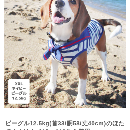
ビーグル12.5kg(首33/胴58/丈40cm)のほた