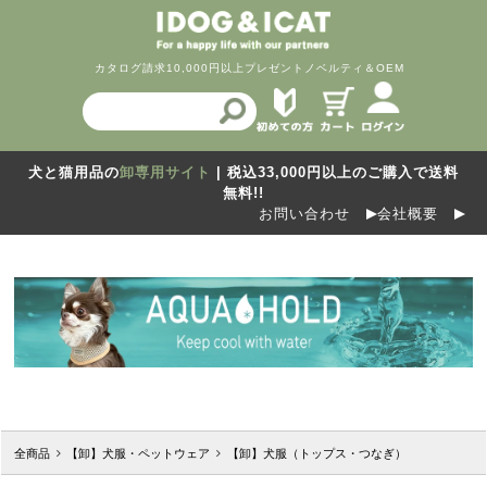
カタログ請求
10,000円以上プレゼント
ノベルティ＆OEM
犬と猫用品の
卸専用サイト
| 税込33,000円以上のご購入で送料
無料!!
お問い合わせ
会社概要
全商品
【卸】犬服・ペットウェア
【卸】犬服（トップス・つなぎ）