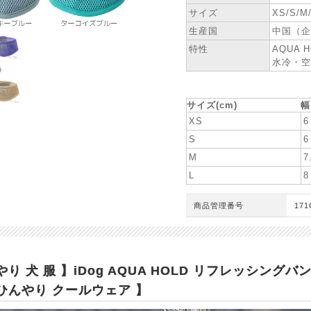
サイズ
XS/S/M
生産国
中国（企
特性
AQUA 
水冷・空
★ お洋服サイズ
サイズ(cm)
幅
XS
6
S
6
M
7
L
8
商品管理番号
171
やり 犬 服 】iDog AQUA HOLD リフレッシング
ひんやり クールウェア 】