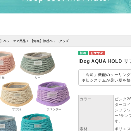
】ペットケア用品
【卸売】涼感ペットグッズ
iDog AQUA HOL
「冷却」機能のクーリング
冷却システムが暑い夏を快
★ SPEC
カラー
ピンク2
ターコイ
ンフラワ
ー/サン
す。
素材
ポリエス