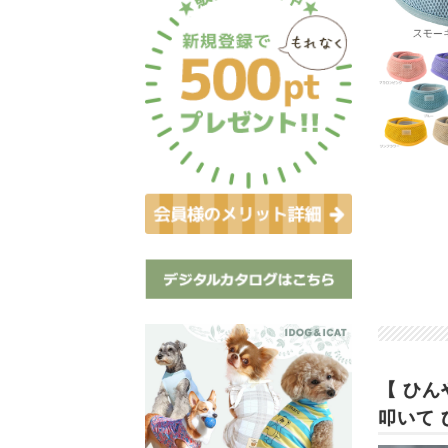
【 ひん
叩いて 